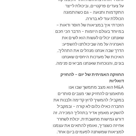
על צעדים פרקטיים, וביכולת לייצר
התקדמות ותנועה – גם כשהתמונה
הכוללת עוד לא ברורה.
הזכרתי איך במציאות של חוסר ודאות –
במיוחד בעולם היזמות – הדבר הכי חכם
שאנחנו יכולים לעשות הוא לשים את
האנרגיה על מה שביכולתנו להשפיע:
הדרך שבה אנחנו מנהלים את התהליך,
האיכות של מערכות היחסים שאנחנו
בונים, והנוכחות שאנחנו מביאים פנימה.
החוזקה האמיתית של יזם – להחזיק
דואליות
M&A הוא מצב מתמשך שבו אנו
מתאמצים להחזיק שני מצבים סותרים
במקביל: להמשיך לרוץ קדימה ולבנות את
החברה כאילו כלום לא קורה – ובמקביל
להשקיע מאמץ אדיר בתהליך המכירה. זה
דורש גמישות מחשבתית, יכולת לשחרר
אחיזה כשצריך, ואומץ להתאים את עצמנו
למציאות שמשתנה לפעמים ביום אחד.