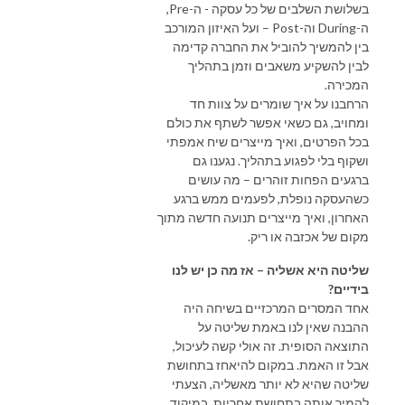
בשלושת השלבים של כל עסקה - ה-Pre,
ה-During וה-Post – ועל האיזון המורכב
בין להמשיך להוביל את החברה קדימה
לבין להשקיע משאבים וזמן בתהליך
המכירה.
הרחבנו על איך שומרים על צוות חד
ומחויב, גם כשאי אפשר לשתף את כולם
בכל הפרטים, ואיך מייצרים שיח אמפתי
ושקוף בלי לפגוע בתהליך. נגענו גם
ברגעים הפחות זוהרים – מה עושים
כשהעסקה נופלת, לפעמים ממש ברגע
האחרון, ואיך מייצרים תנועה חדשה מתוך
מקום של אכזבה או ריק.
שליטה היא אשליה – אז מה כן יש לנו
בידיים?
אחד המסרים המרכזיים בשיחה היה
ההבנה שאין לנו באמת שליטה על
התוצאה הסופית. זה אולי קשה לעיכול,
אבל זו האמת. במקום להיאחז בתחושת
שליטה שהיא לא יותר מאשליה, הצעתי
להמיר אותה בתחושת אחריות, במיקוד