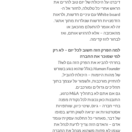
דיברנו על היכולת של יזם טוב להרים את
הראש אחרי כל טלטלה, לחזור אל ה-
White board עם עיניים חדשות, ולראות
הזדמנויות חדשות שנולדות מתוך אתגר.
זה לא אומר להתעלם מהכאב או
מהאכזבה – אלא להרגיש אותם, ואז
לבחור לזוז קדימה.
למה הפרק הזה חשוב לכל יזם – לא רק
למי שמוכר את החברה
בחרתי להביא את הפרק הזה גם ל
The
Human Founder
בגלל שהוא נוגע בשורש
של מהות היזמות – היכולת להוביל,
להחזיק מורכבות, ולשמור על עצמך בתוך
תהליכים גדולים ומורכבים.
גם אם אתם לא בתהליך M&A כרגע,
התובנות כאן נכונות לכל נקודת מפנה
בחיי חברה – גיוס, שינוי כיוון, שותפויות
אסטרטגיות או יציאה לשוק חדש. בסופו
של דבר, מאחורי כל החלטה עסקית עומד
אדם – והאדם הזה צריך לדעת לנהל את
עצמו לא פחות משהוא מנהל את החברה