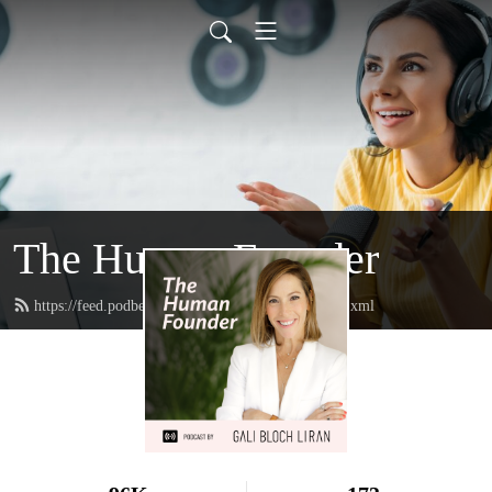
The Human Founder
https://feed.podbean.com/TheHumanFounder/feed.xml