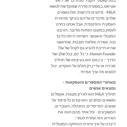
בפודקאסט
"תקציר מנהלים"
של ליאור
אטיאס, במסגרת סדרה שמוקדשת לנושא
M&A - מיזוגים ורכישות. אלו נושאים
שלרוב מדברים עליהם בעיקר מהזווית
העסקית והפיננסית, אבל אנחנו בחרנו
לעסוק במקום הפחות מדובר, ההיבט
המנטלי והאנושי. השיחה היתה כל-כך
כנה, עשירה ומלאת תובנות, שהרגשנו
שהיא חייבת להגיע גם לקהל של
The
Human Founder
. כי כל יזם, בכל שלב של
הדרך – בין אם הוא בעיצומו של תהליך
מכירה או עדיין רק חולם על האקזיט, יכול
למצוא פה ערך אמיתי.
מאחורי המספרים והעסקאות –
נמצאים אנשים
תהליך M&A הוא לא רק מצגות, אקסלים
ומשאים ומתנים. הוא קודם כל סיפור על
אנשים. המייסדים, ההנהלה, העובדים,
המשקיעים - וכל אחד מהם חווה את
האירוע הזה אחרת לגמרי.
דיברנו על איך נראית ההחזקה המנטלית