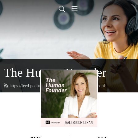
The Human Founder
https://feed.podbean.com/TheHumanFounder/feed.xml