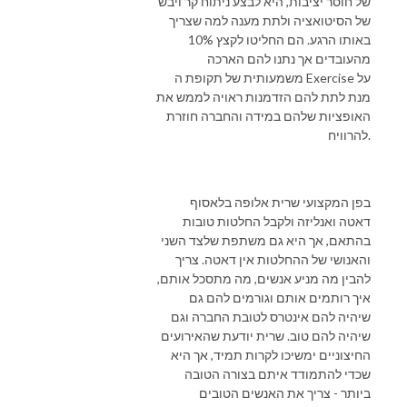
של חוסר יציבות, היא לבצע ניתוח קר ויבש
של הסיטואציה ולתת מענה למה שצריך
באותו הרגע. הם החליטו לקצץ 10%
מהעובדים אך נתנו להם הארכה
משמעותית של תקופת ה Exercise על
מנת לתת להם הזדמנות ראויה לממש את
האופציות שלהם במידה והחברה חוזרת
להרוויח.
בפן המקצועי שרית אלופה בלאסוף
דאטה ואנליזה ולקבל החלטות טובות
בהתאם, אך היא גם משתפת שלצד השני
והאנושי של ההחלטות אין דאטה. צריך
להבין מה מניע אנשים, מה מתסכל אותם,
איך רותמים אותם וגורמים להם גם
שיהיה להם אינטרס לטובת החברה וגם
שיהיה להם טוב. שרית יודעת שהאירועים
החיצוניים ימשיכו לקרות תמיד, אך היא
שכדי להתמודד איתם בצורה הטובה
ביותר - צריך את האנשים הטובים