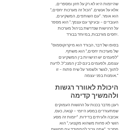
שהיזמות היא לא רק על חזון ומספרים,
אלא על אנשים. "הכול זה מערכות יחסים,"
הוא אומר. "עם השותפים, המשקיעים,
העובדים – ובעיקר עם עצמך." הוא מספר
על הרגישות שנדרשת בניהול מערכות
יחסים מורכבות, במיוחד בבורד.
"בסופו של דבר, הבורד הוא מיקרוקוסמוס
של מערכות יחסים," הוא משתף.
"לפעמים יש רגישויות בין המשקיעים
עצמם, ולפעמים בינם לבין המנכ"ל. לדעת
לתווך, לגשר ולשמור על שיח פתוח – זו
אומנות בפני עצמה."
היכולת לאוורר רגשות
ולהמשיך קדימה
רענן מדבר בכנות על הרגשות העמוקים
שמתעוררים במסע היזמי – קנאה, כעס,
אכזבה ולעיתים בדידות. "יזמות זה מסע
רגשי לא פחות משהוא מקצועי," הוא
מסביר. "אתה צריך להתמודד עם תחושת