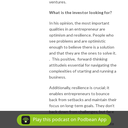
ventures.
What is the investor looking for?
In his opinion, the most important
qualities in an entrepreneur are
optimism and resilience. People who
see problems and are optimistic
enough to believe there is a solution
and that they are the ones to solve it.
. This positive, forward-thinking
attitudeis essential for navigating the
complexities of starting and running a
business.
Additionally, resilience is crucial; it
enables entrepreneurs to bounce
back from setbacks and maintain their
focus on long-term goals. They don’t
back down from challenges, but face
them head on. This proactive
Play this podcast on Podbean App
approach transforms difficulties into