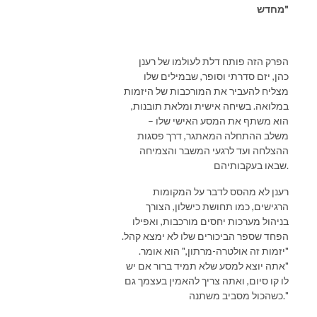
מחדש"
הפרק הזה פותח דלת לעולמו של רענן
כהן, יזם סדרתי וסופר, שבמילים שלו
מצליח להעביר את המורכבות של היזמות
במלואה. בשיחה אישית ומלאת תובנות,
הוא משתף את המסע האישי שלו –
משלב ההתחלה המאתגר, דרך פסגות
ההצלחה ועד לרגעי המשבר והצמיחה
שבאו בעקבותיהם.
רענן לא מהסס לדבר על המקומות
הרגישים, כמו תחושת כישלון, הצורך
בניהול מערכות יחסים מורכבות, ואפילו
הפחד שספר הביכורים שלו לא ימצא קהל.
"יזמות זה אולטרה-מרתון," הוא אומר.
"אתה יוצא למסע שלא תמיד ברור אם יש
לו קו סיום, ואתה צריך להאמין בעצמך גם
כשהכול מסביב משתנה."