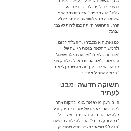
כלפי המשפחה. "יכולתי למכור מניות
במיליוני דולרים ולהבטיח את העתיד
שלנו," הוא מספר. "אבל בחרתי להאמין
שהחברה תגיע לשווי גבוה יותר. זה לא
קרה, והתחושה הייתה כמו לירות לעצמי
ברגל."
עם זאת, הוא מסביר איך הצליח לקום
ולהמשיך הלאה, בזכות הגישה של
"אחריות מלאה". "אין את מי להאשים,"
הוא אומר. "אם אני אחראי להצלחה, אני
גם אחראי לכישלון. וזה מה שנותן לי את
הכוח להתחיל מחדש."
תשוקה חדשה ומבט
לעתיד
היום, רענן מוצא את עצמו במקום אחר
לגמרי. אחרי שנים של עשייה יזמית, הוא
גילה את הכתיבה, והספר הראשון שלו -
״רק עוד קצת ודי״ הפך להצלחה מרגשת.
"בגיל 50 מצאתי משהו חדש שמדליק