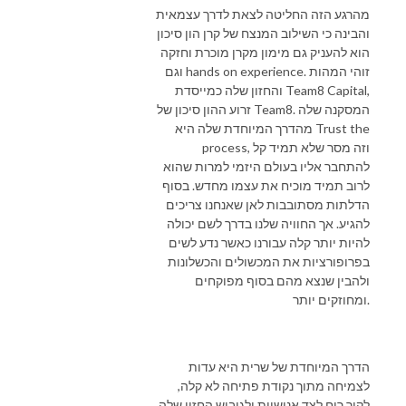
מהרגע הזה החליטה לצאת לדרך עצמאית
והבינה כי השילוב המנצח של קרן הון סיכון
הוא להעניק גם מימון מקרן מוכרת וחזקה
וגם hands on experience. זוהי המהות
והחזון שלה כמייסדת Team8 Capital,
זרוע ההון סיכון של Team8. המסקנה שלה
מהדרך המיוחדת שלה היא Trust the
process, וזה מסר שלא תמיד קל
להתחבר אליו בעולם היזמי למרות שהוא
לרוב תמיד מוכיח את עצמו מחדש. בסוף
הדלתות מסתובבות לאן שאנחנו צריכים
להגיע. אך החוויה שלנו בדרך לשם יכולה
להיות יותר קלה עבורנו כאשר נדע לשים
בפרופורציות את המכשולים והכשלונות
ולהבין שנצא מהם בסוף מפוקחים
ומחוזקים יותר.
הדרך המיוחדת של שרית היא עדות
לצמיחה מתוך נקודת פתיחה לא קלה,
לקור רוח לצד אנושיות ולגיבוש החזון שלה