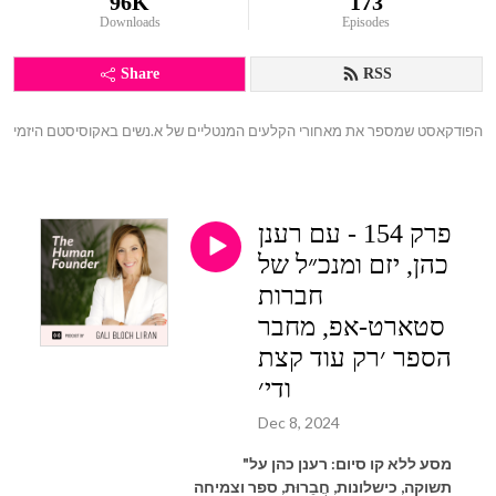
96K
173
Downloads
Episodes
Share
RSS
הפודקאסט שמספר את מאחורי הקלעים המנטליים של א.נשים באקוסיסטם היזמי
פרק 154 - עם רענן
כהן, יזם ומנכ״ל של
חברות
סטארט-אפ, מחבר
הספר ׳רק עוד קצת
ודי׳
Dec 8, 2024
"מסע ללא קו סיום: רענן כהן על
תשוקה, כישלונות, חֲבֵרוּת, ספר וצמיחה