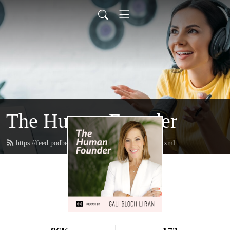
The Human Founder
https://feed.podbean.com/TheHumanFounder/feed.xml