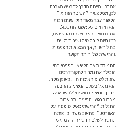
אהבה - הייתה הדרך להרגיש הערכה.
לכן, מגיל צעיר, ״השוטר הפנימי״
הקשוח עבד מאוד חזק ושנים רבות
הוא חי חיים של אשמה ותסכול.
אמנם הוא הגיע להישגים מרשימים,
כמו סיום קורס טיס ושירות כטייס
בחיל האוויר, אך המציאות הפנימית
והרגשית שלו היתה תקועה.
התמודדות עם הקיפאון הפנימי בחייו
הובילה את נמרוד לחקור דרכים
שונות לשיפור איכות חייו. באופן מקרי,
הוא נתקל בעולם הנשימה. ההבנה
שדרך הנשימה הוא יכול להשפיע על
מצבו הרגשי והפיזי הייתה עבורו
התגלות. ״הרגשתי כאילו טיפסתי על
האוורסט״. פתאום משהו בו נפתח
ונחשף לעולם חדש, זה היה מרגש,
כמו התאהבות. נפתחה בפניו דלת